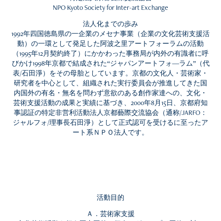
NPO Kyoto Society for Inter-art Exchange
法人化までの歩み
1992年四国徳島県の一企業のメセナ事業（企業の文化芸術支援活
動）の一環として発足した阿波之里アートフォーラムの活動
（1995年12月契約終了）にかかわった事務局が内外の有識者に呼
びかけ1998年京都で結成された“ジャパンアートフォ―ラム”（代
表/石田淨）をその母胎としています。京都の文化人・芸術家・
研究者を中心として、組織された実行委員会が推進してきた国
内国外の有名・無名を問わず意欲のある創作家達への、文化・
芸術支援活動の成果と実績に基づき、2000年8月15日、京都府知
事認証の特定非営利活動法人京都藝際交流協会（通称/JARFO：
ジャルフォ/理事長石田淨）として正式認可を受けるに至ったア
ート系ＮＰＯ法人です。
活動目的
Ａ．芸術家支援