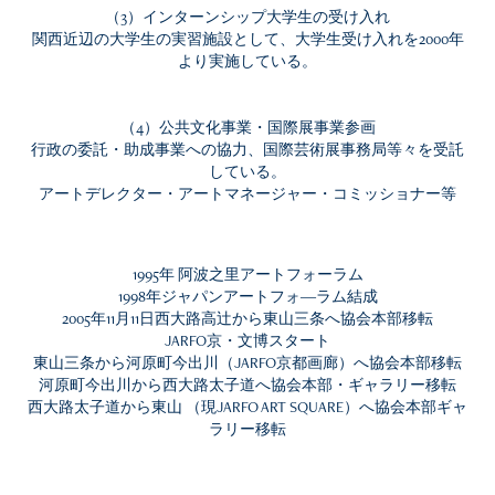
（3）インターンシップ大学生の受け入れ
関西近辺の大学生の実習施設として、大学生受け入れを2000年
より実施している。
（4）公共文化事業・国際展事業参画
行政の委託・助成事業への協力、国際芸術展事務局等々を受託
している。
アートデレクター・アートマネージャー・コミッショナー等
1995年 阿波之里アートフォーラム
1998年ジャパンアートフォ―ラム結成
2005年11月11日西大路高辻から東山三条へ協会本部移転
JARFO京・文博スタート
東山三条から河原町今出川（JARFO京都画廊）へ協会本部移転
河原町今出川から西大路太子道へ協会本部・ギャラリー移転
西大路太子道から東山 （現JARFO ART SQUARE）へ協会本部ギャ
ラリー移転