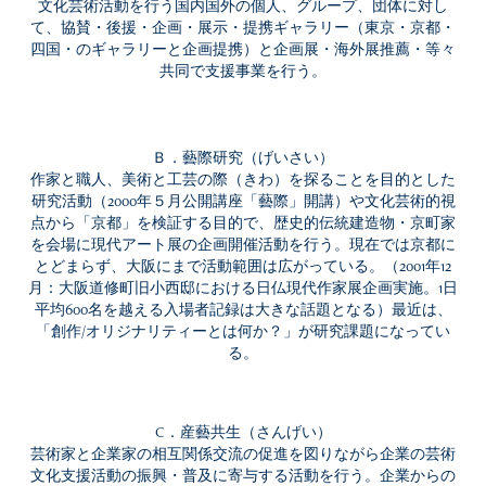
文化芸術活動を行う国内国外の個人、グループ、団体に対し
て、協賛・後援・企画・展示・提携ギャラリー（東京・京都・
四国・のギャラリーと企画提携）と企画展・海外展推薦・等々
共同で支援事業を行う。
Ｂ．藝際研究（げいさい）
作家と職人、美術と工芸の際（きわ）を探ることを目的とした
研究活動（2000年５月公開講座「藝際」開講）や文化芸術的視
点から「京都」を検証する目的で、歴史的伝統建造物・京町家
を会場に現代アート展の企画開催活動を行う。現在では京都に
とどまらず、大阪にまで活動範囲は広がっている。（2001年12
月：大阪道修町旧小西邸における日仏現代作家展企画実施。1日
平均600名を越える入場者記録は大きな話題となる）最近は、
「創作/オリジナリティーとは何か？」が研究課題になってい
る。
C．産藝共生（さんげい）
芸術家と企業家の相互関係交流の促進を図りながら企業の芸術
文化支援活動の振興・普及に寄与する活動を行う。企業からの