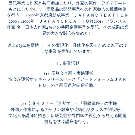
受託事業に作家と共同参加したり、作家の原作・アイデア―を
もとにした小ロット高級品の開発事業への作家参入の推薦斡旋
を行う。（1999年京都府助成事業「ＪＡＰＡＮＣＲＥＡＴＩＯＮ
2000」/2000年「ＪＡＰＡＮＣＲＥＡＴＩＯＮ2001」フランス人
作家1名・日本人作家4名との共同企画事業を受託。その成果は業
界の大きな関心を集めた）
以上の3点を標榜し、その実現化、具体化を図るために以下のよ
うな事業を実施しています。
Ⅲ．事業活動
（1）展覧会企画・実施運営
協会が運営するギャラリースペース「アートフォーラムＪＡＲ
ＦＯ」の企画展運営事業活動。
（2）芸術セミナー「京都学」・「藝際講座」の実施
外国人作家によるデッサン教室や芸術会話クラスの開設等。
文化人を講師に招き、伝統芸能や専門家の視点から見える問題
提起を学ぶ講座を行う。