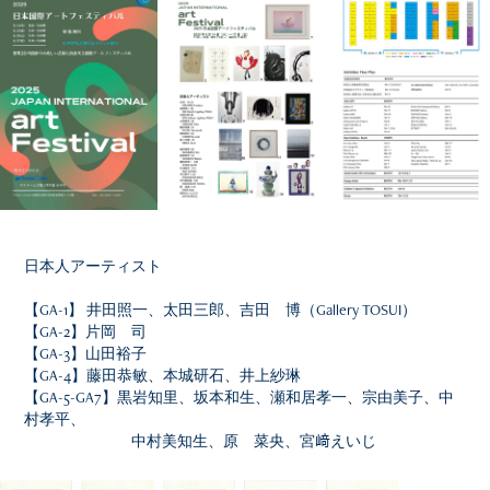
日本人アーティスト
【GA-1】 井田照一、太田三郎、吉田 博（Gallery TOSUI）
【GA-2】片岡 司
【GA-3】山田裕子
【GA-4】藤田恭敏、本城研石、井上紗琳
【GA-5-GA7】黒岩知里、坂本和生、瀬和居孝一、宗由美子、中
村孝平、
中村美知生、原 菜央、宮﨑えいじ