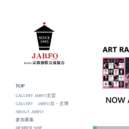
ART 
TOP
GALLERY JARFO文芸
GALLERY JARFO京・文博
ABOUT JARFO
参加募集
MEMBER SHIP