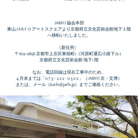
JARFO 協会本部
東山J A R F O アートスクエアより京都府立文化芸術会館地下１階
へ移転いたしました。
（新住所)
〒602-0858 京都市上京区東桜町1（河原町通広小路下ル）
京都府立文化芸術会館 地下1 階
なお、電話回線は現在工事中のため、
4 月末までは「0 7 5 - 2 2 2 - 0 3 0 2 」（JARFO 京・文博）
または、メール（karfo@jarfo.jp）までご連絡ください。