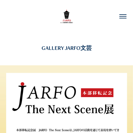
GALLERY JARFO文芸