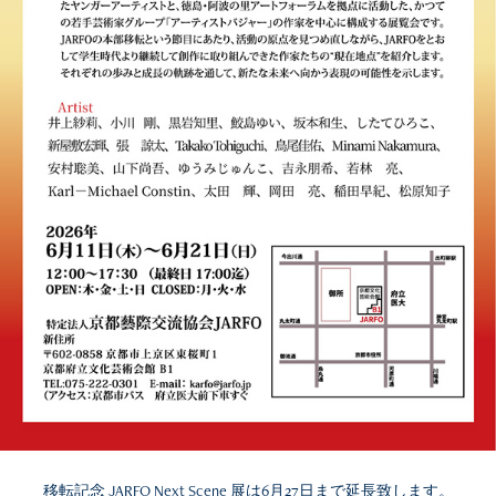
移転記念 JARFO Next Scene 展は6月27日まで延長致します。